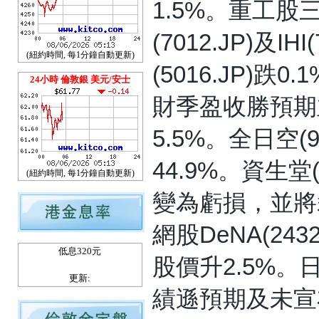
1.5%。重工股三
(7012.JP)及IH
(紐約時間, 每1分鐘自動更新)
(5016.JP)跌
24小時 倫敦銀 美元/安士
財季盈收勝預期
5.5%。全日空(
44.9%。資生堂
(紐約時間, 每1分鐘自動更新)
變為虧損，並將裁
網股DeNA(24
低息320元
股價升2.5%。日
更新:
績遜預期及未宣