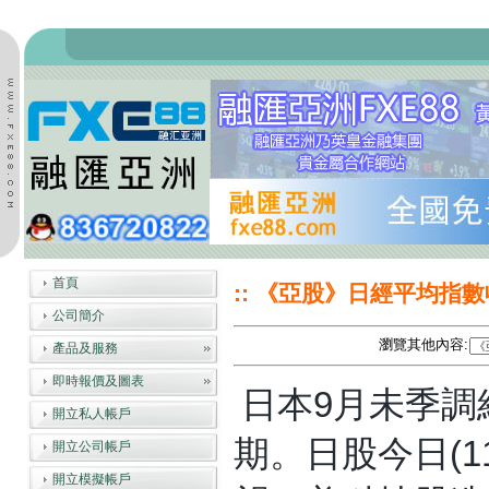
首頁
:: 《亞股》日經平均指數收
公司簡介
瀏覽其他內容:
產品及服務
即時報價及圖表
日本9月未季調
開立私人帳戶
期。日股今日(
開立公司帳戶
開立模擬帳戶