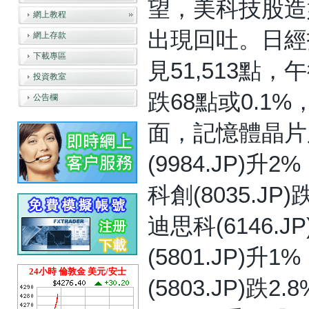
望，美科技股造
網上教程
出現回吐。日經
網上存款
下載專區
見51,513點，
投資教室
跌68點或0.1%
公告欄
面，記憶體晶片股鎧
(9984.JP)升
科創(8035.JP)跌
迪思科(6146.
(5801.JP)升
24小時 倫敦金 美元/安士
(5803.JP)跌2