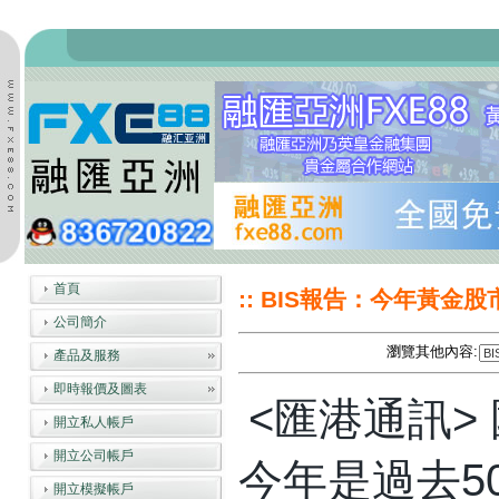
首頁
:: BIS報告：今年黃金股
公司簡介
瀏覽其他內容:
產品及服務
即時報價及圖表
<匯港通訊>
開立私人帳戶
開立公司帳戶
今年是過去5
開立模擬帳戶