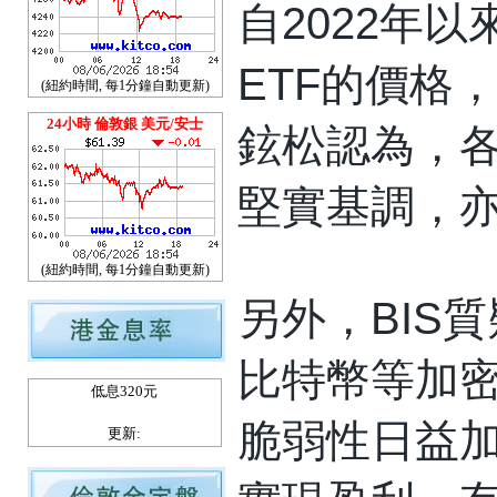
自2022年
ETF的價格
(紐約時間, 每1分鐘自動更新)
24小時 倫敦銀 美元/安士
鉉松認為，
堅實基調，
(紐約時間, 每1分鐘自動更新)
另外，BIS
比特幣等加密
低息320元
脆弱性日益加
更新: