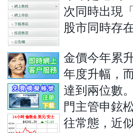
網上教程
次同時出現
網上存款
股市同時存
下載專區
投資教室
公告欄
金價今年累升
年度升幅，
達到兩位數。
門主管申鉉
24小時 倫敦金 美元/安士
往常態，近