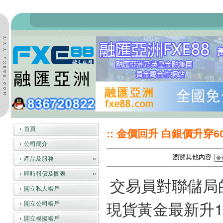
首頁
:: 金價回升 白銀價升穿6
公司簡介
瀏覽其他內容:
產品及服務
即時報價及圖表
交易員對聯儲局
開立私人帳戶
現貨黃金最新升17
開立公司帳戶
開立模擬帳戶