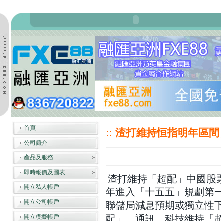
首頁
:: 渣打維持恒指明年區間
公司簡介
產品及服務
即時報價及圖表
渣打維持「超配」中國股票，
開立私人帳戶
年進入「十五五」規劃第
開立公司帳戶
聯儲局減息預期或獨立性下降
開立模擬帳戶
配」，通訊、科技維持「