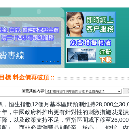
目標 料金價再破頂 ::
瀏覽其他內容:
恒生指數12個月基本區間預測維持28,000至30,
一年，中國政府料推出更有針對性的刺激措施以提振
，以及政策支持不足，恒指區間或下移至26,000至
超配」，而非必需消費品則降至「核心」。他指，內