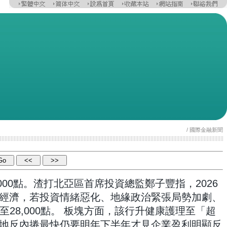
/ 國際金融新聞
000點。渣打北亞區首席投資總監鄭子豐指，2026
經濟，若投資情緒惡化、地緣政治緊張局勢加劇、
28,000點。 板塊方面，該行升健康護理至「超
地反內捲最快仍要明年下半年才見企業盈利明顯反