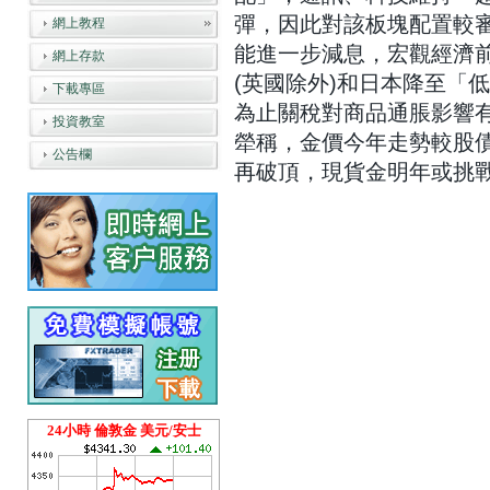
彈，因此對該板塊配置較
網上教程
能進一步減息，宏觀經濟
網上存款
(英國除外)和日本降至「
下載專區
為止關稅對商品通脹影響有
投資教室
犖稱，金價今年走勢較股
公告欄
再破頂，現貨金明年或挑戰
24小時 倫敦金 美元/安士