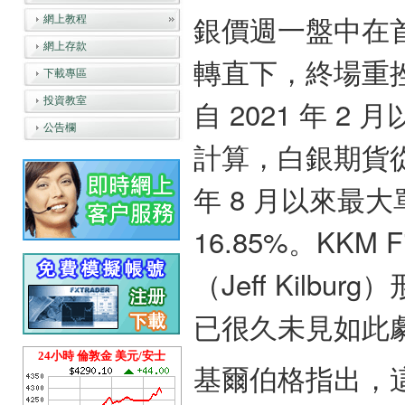
銀價週一盤中在首
網上教程
網上存款
轉直下，終場重挫 
下載專區
自 2021 年 
投資教室
公告欄
計算，白銀期貨從
年 8 月以來最
16.85%。KKM
（Jeff Kil
已很久未見如此
24小時 倫敦金 美元/安士
基爾伯格指出，