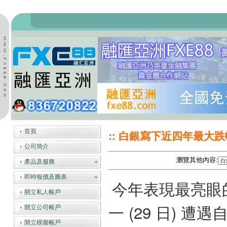
首頁
:: 白銀寫下近四年最大跌幅
公司簡介
瀏覽其他內容:
產品及服務
即時報價及圖表
今年表現最亮眼
開立私人帳戶
一 (29 日) 遭
開立公司帳戶
開立模擬帳戶