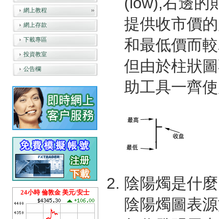
(low),右邊
網上教程
提供收市價的
網上存款
下載專區
和最低價而較
投資教室
但由於柱狀圖
公告欄
助工具一齊使
陰陽燭是什麼
24小時 倫敦金 美元/安士
陰陽燭圖表源