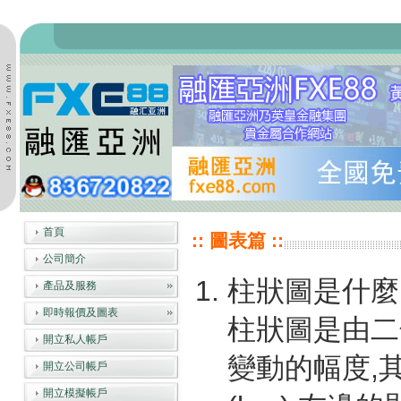
首頁
:: 圖表篇 ::
公司簡介
柱狀圖是什麼
產品及服務
即時報價及圖表
柱狀圖是由二
開立私人帳戶
變動的幅度,其
開立公司帳戶
開立模擬帳戶